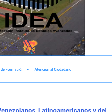
 de Formación
Atención al Ciudadano
 Venezolanos, Latinoamericanos y del