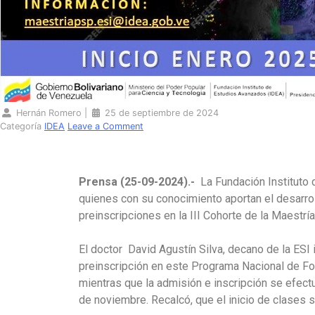
Hernán Romero
|
25 de septiembre de 2024
Categoría
IDEA
Leave a Comment
Prensa (25-09-2024).-
La Fundación Instituto 
quienes con su conocimiento aportan el desarroll
preinscripciones en la III Cohorte de la Maestr
El doctor David Agustín Silva, decano de la ESI
preinscripción en este Programa Nacional de Fo
mientras que la admisión e inscripción se efect
de noviembre. Recalcó, que el inicio de clases 