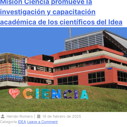
Misión Ciencia promueve la
investigación y capacitación
académica de los científicos del Idea
Hernán Romero
|
19 de febrero de 2025
Categoría
IDEA
Leave a Comment