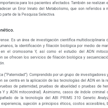
importancia para los pacientes afectados. También se realizan e
decer un Error Innato del Metabolismo, que son referidos a n
o parte de la Pesquisa Selectiva.
nético.
ense. Es un área de investigación científica multidisciplinaria
anos, la identificación y filiación biológica por medio de m
n el cromosoma Y, así como el estudio del ADN mitocon
ién se ofrecen los servicios de filiación biológica y secuencia
ón.
gica (“Paternidad”). Comprendido por un grupo de investigadores
n se centra en la aplicación de las tecnologías del ADN en la r
 pruebas de paternidad, pruebas de abuelidad o pruebas de h
Y y ADN mitocondrial). Asimismo, casos de índole criminal o
pañado de la tecnología del ABI PRIMS 310 Genetic Analyz
d, experiencia, sujeción a principios éticos, costos accesibles,