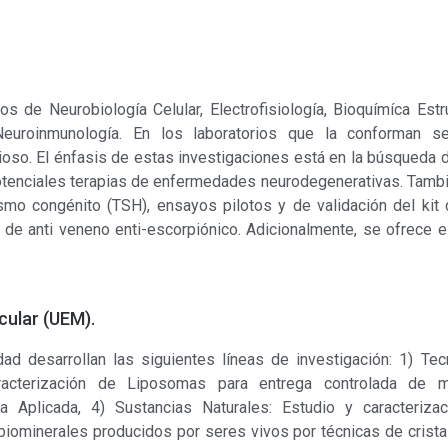
os de Neurobiología Celular, Electrofisiología, Bioquímíca Estr
Neuroinmunología. En los laboratorios que la conforman se
ioso. El énfasis de estas investigaciones está en la búsqueda
potenciales terapias de enfermedades neurodegenerativas. Tambié
ismo congénito (TSH), ensayos pilotos y de validación del kit
de anti veneno enti-escorpiónico. Adicionalmente, se ofrece e
cular (UEM).
ad desarrollan las siguientes líneas de investigación: 1) Te
aracterización de Liposomas para entrega controlada de
 Aplicada, 4) Sustancias Naturales: Estudio y caracterizac
biominerales producidos por seres vivos por técnicas de crista