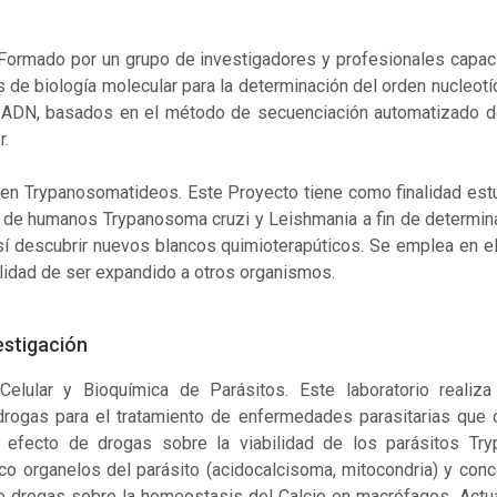
 Formado por un grupo de investigadores y profesionales capaci
s de biología molecular para la determinación del orden nucleot
l ADN, basados en el método de secuenciación automatizado de
r.
 en Trypanosomatideos. Este Proyecto tiene como finalidad estud
 de humanos Trypanosoma cruzi y Leishmania a fin de determinar
í descubrir nuevos blancos quimioterapúticos. Se emplea en e
ilidad de ser expandido a otros organismos.
estigación
Celular y Bioquímica de Parásitos. Este laboratorio realiza
drogas para el tratamiento de enfermedades parasitarias que o
l efecto de drogas sobre la viabilidad de los parásitos Tr
 organelos del parásito (acidocalcisoma, mitocondria) y concen
e drogas sobre la homeostasis del Calcio en macrófagos. Actua