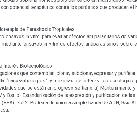
on potencial terapéutico contra los parásitos que producen el 
ioterapia de Parasitosis Tropicales
ndo ensayos in vitro, para evaluar efectos antiparasitarios de v
, mediante ensayos in vitro de efectos antiparasitarios sobr
e Interés Biotecnológico
igaciones que contemplan: clonar, subclonar, expresar y purifica
la “nano-anticuerpos” y enzimas de interés biotecnológico 
ividades que se están en progreso se tiene: a) Mantenimiento y 
 y Bst. b) Estandarización de la expresión y purificación de las 
s (RPA): Gp32: Proteína de unión a simple banda de ADN, Bsu: AD
nasa.