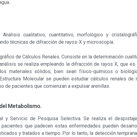
agua.
. Análisis cualitativo, cuantitativo, morfológico y cristalogr
ndo técnicas de difracción de rayos-X y microscopía.
ográfico de Cálculos Renales. Consiste en la determinación cualita
 análisis se realiza empleando la difracción de rayos X, que e
los materiales sólidos, bien sean físico-químicos o biológi
 Estructura Molecular se pueden estudiar cálculos renales d
so de pacientes que comienzan a expulsar arenillas.
 del Metabolismo.
l y Servicio de Pesquisa Selectiva. Se realiza el despistaj
os pacientes que padecen estas enfermedades pueden desarroll
ticados y tratados a tiempo. Por lo tanto, la detección tempra