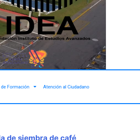
 de Formación
Atención al Ciudadano
da de siembra de café