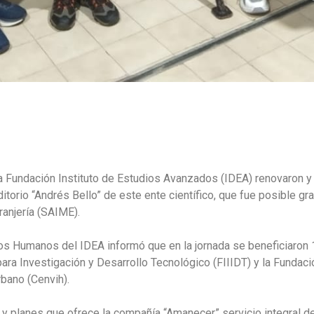
a Fundación Instituto de Estudios Avanzados (IDEA) renovaron y 
itorio “Andrés Bello” de este ente científico, que fue posible grac
ranjería (SAIME).
os Humanos del IDEA informó que en la jornada se beneficiaron 1
ara Investigación y Desarrollo Tecnológico (FIIIDT) y la Fundaci
rbano (Cenvih).
as y planes que ofrece la compañía “Amanecer” servicio integral 