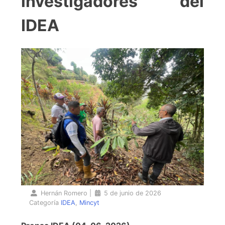
investigadores del
IDEA
Hernán Romero
|
5 de junio de 2026
Categoría
IDEA
,
Mincyt