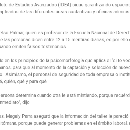
tuto de Estudios Avanzados (IDEA) sigue garantizando espacios 
mpleados de las diferentes áreas sustantivas y oficinas administra
elso Palmar, quien es profesor de la Escuela Nacional de Dere
de las personas dicen entre 12 a 15 mentiras diarias, es por ello
uando emiten falsos testimonios.
o en los principios de la psicomorfología que aplica el “si te veo
nos, para que al momento de la captación y selección de nuevo
. Asimismo, el personal de seguridad de toda empresa o instituc
, quién, qué y para qué.
 persona determina cuando otra le está mintiendo, porque recuér
mediato”, dijo.
, Magaly Parra aseguró que la información del taller le pareció 
itómana, porque puede generar problemas en el ámbito laboral, a