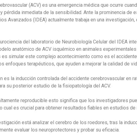
ebrovascular (ACV) es una emergencia médica que ocurre cuando
 pérdida inmediata de la sensibilidad. Ante la prominencia de e
udios Avanzados (IDEA) actualmente trabaja en una investigació
urociencia del laboratorio de Neurobiología Celular del IDEA in
modelo anatómico de ACV isquémico en animales experimentales 
os es simular este complejo acontecimiento como es el accident
vos enfoques terapéuticos, que ayuden a mejorar la calidad de vi
ón es la inducción controlada del accidente cerebrovascular en r
a su posterior estudio de la fisiopatología del ACV.
altamente reproducible esto significa que los investigadores pu
lo cual es crucial para obtener resultados fiables en estudios d
stigación está analizar el cerebro de los roedores, tras la indu
mente evaluar los neuroprotectores y probar su eficacia.