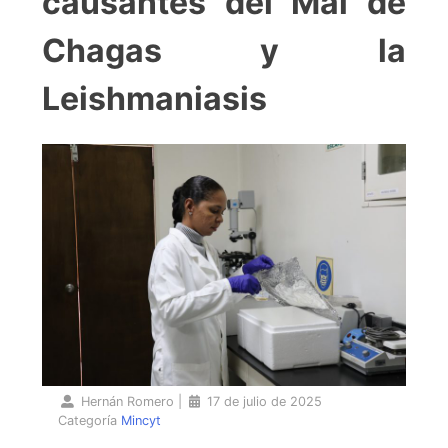
causantes del Mal de
Chagas y la
Leishmaniasis
Hernán Romero
|
17 de julio de 2025
Categoría
Mincyt