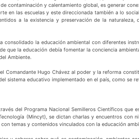
r de contaminación y calentamiento global, es generar cone
rte en las escuelas y este direccionada también a lo socia
sentidos a la existencia y preservación de la naturalez
a consolidado la educación ambiental con diferentes instru
 de que la educación debía fomentar la conciencia ambienta
 del Ambiente.
del Comandante Hugo Chávez al poder y la reforma constit
o del sistema educativo implementado en el país, como se re
través del Programa Nacional Semilleros Científicos que es 
Tecnología (Mincyt), se dictan charlas y encuentros con niñ
ís con temas y contenidos vinculados con la educación ambi
ncias y saberes sobre qué es contaminación, ambientes co