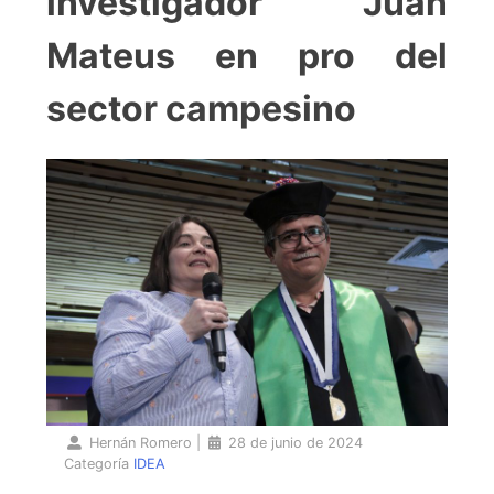
investigador Juan
Mateus en pro del
sector campesino
Hernán Romero
|
28 de junio de 2024
Categoría
IDEA