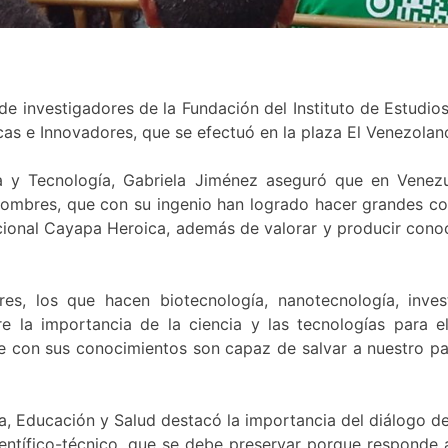
e investigadores de la Fundación del Instituto de Estudio
icas e Innovadores, que se efectuó en la plaza El Venezola
cia y Tecnología, Gabriela Jiménez aseguró que en Venezu
hombres, que con su ingenio han logrado hacer grandes cos
Nacional Cayapa Heroica, además de valorar y producir cono
es, los que hacen biotecnología, nanotecnología, invest
re la importancia de la ciencia y las tecnologías para e
 con sus conocimientos son capaz de salvar a nuestro país
ía, Educación y Salud destacó la importancia del diálogo 
ientífico-técnico, que se debe preservar porque responde a