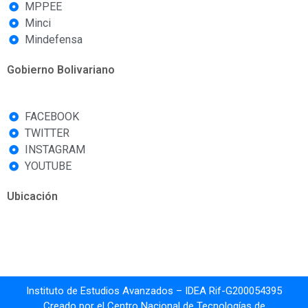
MPPEE
Minci
Mindefensa
Gobierno Bolivariano
FACEBOOK
TWITTER
INSTAGRAM
YOUTUBE
Ubicación
Instituto de Estudios Avanzados – IDEA Rif-G200054395
Creado por el Centro Nacional de Tecnologías de