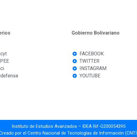
erios
Gobierno Bolivariano
cyt
FACEBOOK
PEE
TWITTER
ci
INSTAGRAM
defensa
YOUTUBE
Instituto de Estudios Avanzados – IDEA Rif-G200054395
Creado por el Centro Nacional de Tecnologías de Información (CNTI