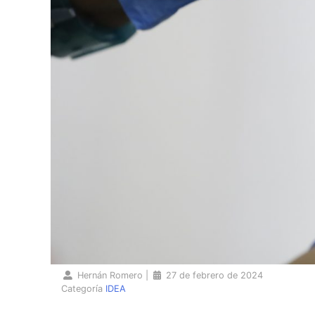
Hernán Romero
|
27 de febrero de 2024
Categoría
IDEA