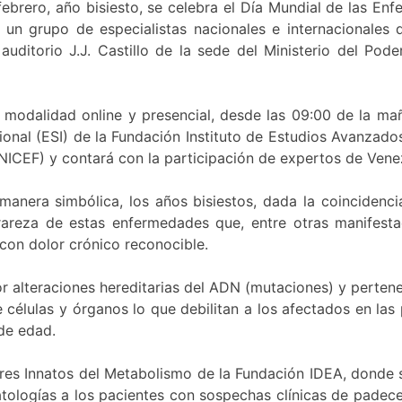
ebrero, año bisiesto, se celebra el Día Mundial de las En
 un grupo de especialistas nacionales e internacionales
uditorio J.J. Castillo de la sede del Ministerio del Pode
a modalidad online y presencial, desde las 09:00 de la mañ
ional (ESI) de la Fundación Instituto de Estudios Avanzados
NICEF) y contará con la participación de expertos de Venez
anera simbólica, los años bisiestos, dada la coincidencia
 rareza de estas enfermedades que, entre otras manifest
 con dolor crónico reconocible.
r alteraciones hereditarias del ADN (mutaciones) y perten
células y órganos lo que debilitan a los afectados en las
de edad.
res Innatos del Metabolismo de la Fundación IDEA, donde s
patologías a los pacientes con sospechas clínicas de padec