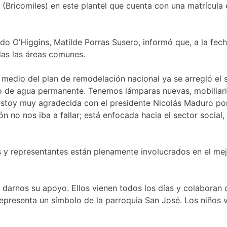
(Bricomiles) en este plantel que cuenta con una matrícula 
rdo O’Higgins, Matilde Porras Susero, informó que, a la fec
odas las áreas comunes.
dio del plan de remodelación nacional ya se arregló el si
o de agua permanente. Tenemos lámparas nuevas, mobiliario 
stoy muy agradecida con el presidente Nicolás Maduro por
 no nos iba a fallar; está enfocada hacia el sector social, en
 y representantes están plenamente involucrados en el me
 darnos su apoyo. Ellos vienen todos los días y colaboran 
representa un símbolo de la parroquia San José. Los niños 