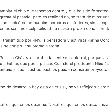
cambiar el chip que tenemos dentro y que ha sido formate
sar al pasado, pero en realidad no, se trata de mirar una
e nos ubicó como pueblos bárbaros e inferiores, sin la cap
demás sentimos culpabilidad de nuestra propia condición d
 transmitido por RNV, la pensadora y activista Karina Ocho
 de construir su propia historia.
. Por eso Chávez es profundamente descolonial, porque visibi
odía hablar, que podía pensar. Cuando el presidente Nicol
 entender que nuestros pueblos pueden construir proyectos
no de desarrollo hoy está en crisis y se ve reflejado clar
sotros queremos decir no. Nosotros queremos descolonizar