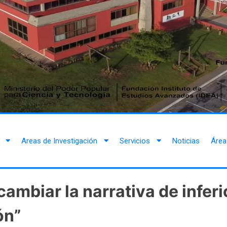
Areas de Investigación
Servicios
Noticias
Área
cambiar la narrativa de infer
ón”