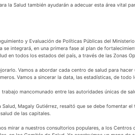
ara la Salud también ayudarán a adecuar esta área vital pa
eguimiento y Evaluación de Políticas Públicas del Ministeri
 se integrará, en una primera fase al plan de fortalecimien
ud en todos los estados del país, a través de las Zonas Op
orarlo. Vamos a abordar cada centro de salud para hacer u
rmeros. Vamos a sincerar la data, las estadísticas, de todo l
el trabajo mancomunado entre las autoridades únicas de sa
la Salud, Magaly Gutiérrez, resaltó que se debe fomentar el
salud de las capitales.
 mirar a nuestros consultorios populares, a los Centros 
iles, en los Comités de Salud. Ya construimos un mapa de 