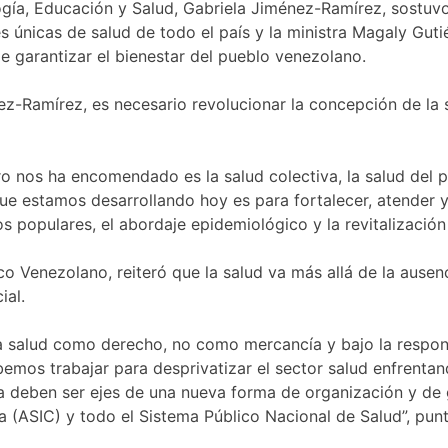
logía, Educación y Salud, Gabriela Jiménez-Ramírez, sostuv
s únicas de salud de todo el país y la ministra Magaly Guti
de garantizar el bienestar del pueblo venezolano.
z-Ramírez, es necesario revolucionar la concepción de la 
ro nos ha encomendado es la salud colectiva, la salud del 
ue estamos desarrollando hoy es para fortalecer, atender y
os populares, el abordaje epidemiológico y la revitalización 
co Venezolano, reiteró que la salud va más allá de la ause
ial.
a salud como derecho, no como mercancía y bajo la respons
ebemos trabajar para desprivatizar el sector salud enfrenta
a deben ser ejes de una nueva forma de organización y de
a (ASIC) y todo el Sistema Público Nacional de Salud”, punt